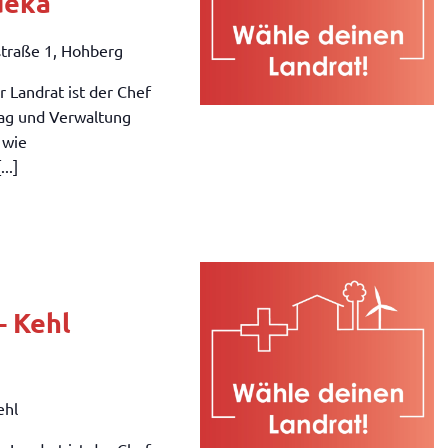
deka
straße 1, Hohberg
 Landrat ist der Chef
tag und Verwaltung
 wie
..]
– Kehl
ehl