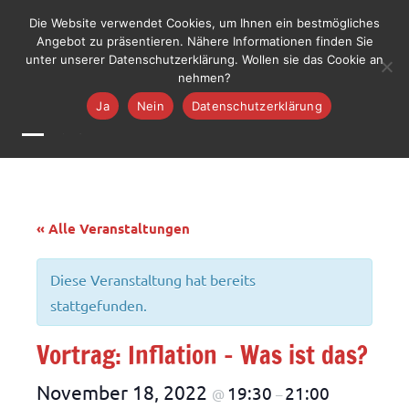
Zum
LiLO
Die Website verwendet Cookies, um Ihnen ein bestmögliches
Liste
Inhalt
Angebot zu präsentieren. Nähere Informationen finden Sie
Lebenswerte
Jetzt mitmachen
unter unserer Datenschutzerklärung. Wollen sie das Cookie an
springen
Ortenau
nehmen?
Ja
Nein
Datenschutzerklärung
MENÜ
« Alle Veranstaltungen
Diese Veranstaltung hat bereits
stattgefunden.
Vortrag: Inflation – Was ist das?
November 18, 2022
19:30
21:00
@
–