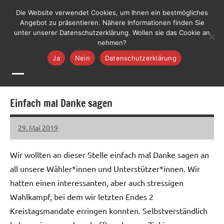
Zum
LiLO
Die Website verwendet Cookies, um Ihnen ein bestmögliches
Liste
Inhalt
Angebot zu präsentieren. Nähere Informationen finden Sie
Lebenswerte
Jetzt mitmachen
unter unserer Datenschutzerklärung. Wollen sie das Cookie an
springen
Ortenau
nehmen?
Ja
Nein
Datenschutzerklärung
MENÜ
Einfach mal Danke sagen
29. Mai 2019
LiLO
Wir wollten an dieser Stelle einfach mal Danke sagen an
all unsere Wähler*innen und Unterstützer*innen. Wir
hatten einen interessanten, aber auch stressigen
Wahlkampf, bei dem wir letzten Endes 2
Kreistagsmandate erringen konnten. Selbstverständlich