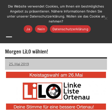
Zum
LiLO
Die Website verwendet Cookies, um Ihnen ein bestmögliches
Liste
Inhalt
Angebot zu präsentieren. Nähere Informationen finden Sie
Lebenswerte
Jetzt mitmachen
unter unserer Datenschutzerklärung. Wollen sie das Cookie an
springen
Ortenau
nehmen?
Ja
Nein
Datenschutzerklärung
MENÜ
Morgen LiLO wählen!
25. Mai 2019
LiLO