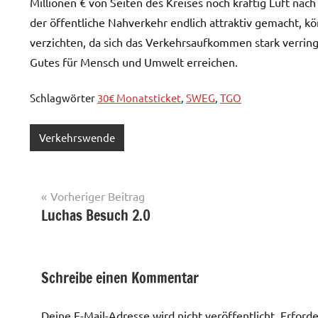
Millionen € von Seiten des Kreises noch kräftig Luft na
der öffentliche Nahverkehr endlich attraktiv gemacht, 
verzichten, da sich das Verkehrsaufkommen stark verri
Gutes für Mensch und Umwelt erreichen.
Schlagwörter
30€ Monatsticket
,
SWEG
,
TGO
Verkehrswende
Beitragsnavigation
Vorheriger Beitrag
Luchas Besuch 2.0
Schreibe einen Kommentar
Deine E-Mail-Adresse wird nicht veröffentlicht.
Erforde