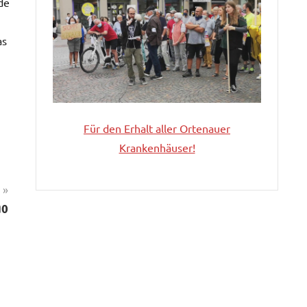
de
as
Für den Erhalt aller
Ortenauer
Krankenhäuser!
mo