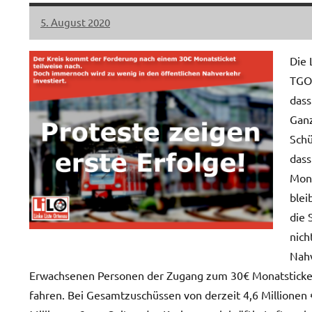
5. August 2020
LiLO
Keine
Kommentare
Die 
TGO 
dass
Ganz
Schü
dass
Mona
blei
die 
nich
Nahv
Erwachsenen Personen der Zugang zum 30€ Monatsticket
fahren. Bei Gesamtzuschüssen von derzeit 4,6 Millionen