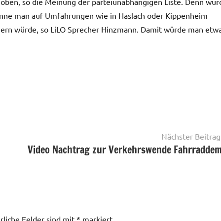
ch oben, so die Meinung der parteiunabhängigen Liste. Denn wür
könne man auf Umfahrungen wie in Haslach oder Kippenheim
ngern würde, so LiLO Sprecher Hinzmann. Damit würde man etw
Nächster Beitrag
Video Nachtrag zur Verkehrswende Fahrradde
rliche Felder sind mit
*
markiert