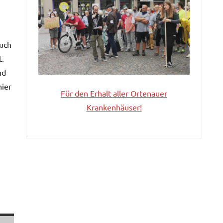
auch
t.
nd
hier
Für den Erhalt aller
Ortenauer
Krankenhäuser!