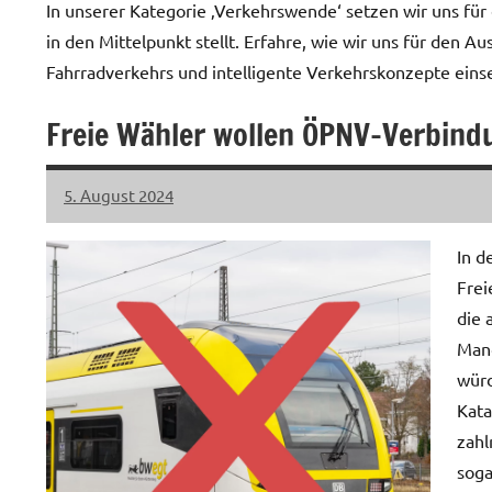
In unserer Kategorie ‚Verkehrswende‘ setzen wir uns für
in den Mittelpunkt stellt. Erfahre, wie wir uns für den 
Fahrradverkehrs und intelligente Verkehrskonzepte eins
Freie Wähler wollen ÖPNV-Verbindu
5. August 2024
LiLO
Keine
Kommentare
In d
Frei
die 
Mand
würd
Kata
zahl
soga