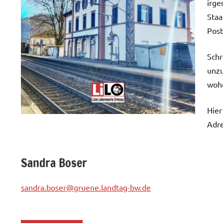
irge
Staa
Post
Schr
unzu
wohe
Hier
Adre
Sandra Boser
sandra.boser@gruene.landtag-bw.de