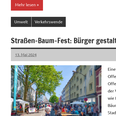
Mehr lesen
Umwelt
Verkehrswende
Straßen-Baum-Fest: Bürger gestal
13. Mai 2024
LiLO
Keine
Kommentare
Eine
Offe
Offe
der 
wie 
Bäum
Stad