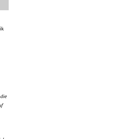
ik
die
uf