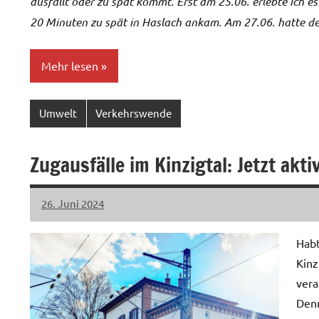
ausfällt oder zu spät kommt. Erst am 25.06. erlebte ich es
20 Minuten zu spät in Haslach ankam. Am 27.06. hatte d
Mehr lesen
Umwelt
Verkehrswende
Zugausfälle im Kinzigtal: Jetzt akt
26. Juni 2024
LiLO
4
Kommentare
Habt
Kinz
vera
Denn