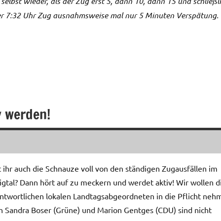
 selbst wieder, als der Zug erst 5, dann 10, dann 15 und schließl
er 7:32 Uhr Zug ausnahmsweise mal nur 5 Minuten Verspätung.
iv werden!
 ihr auch die Schnauze voll von den ständigen Zugausfällen im
igtal? Dann hört auf zu meckern und werdet aktiv! Wir wollen d
ntwortlichen lokalen Landtagsabgeordneten in die Pflicht neh
 Sandra Boser (Grüne) und Marion Gentges (CDU) sind nicht