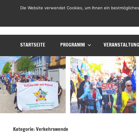
Zum
LiLO
Die Website verwendet Cookies, um Ihnen ein bestmögliches
Liste
Inhalt
Lebenswerte
springen
Ortenau
STARTSEITE
PROGRAMM
VERANSTALTUN
Kategorie:
Verkehrswende