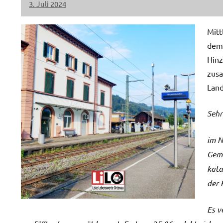
3. Juli 2024
LiLO
Keine
Kommentare
Mitt
dem 
Hinz
zusa
Land
Sehr
im N
Geme
kata
der 
Es v