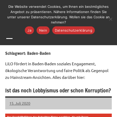
Zum
LiLO
Die Website verwendet Cookies, um Ihnen ein bestmögliches
Liste
Inhalt
Angebot zu präsentieren. Nähere Informationen finden Sie
Lebenswerte
Jetzt mitmachen
unter unserer Datenschutzerklärung. Wollen sie das Cookie an
springen
Ortenau
nehmen?
Ja
Nein
Datenschutzerklärung
MENÜ
Schlagwort:
Baden-Baden
LiLO fördert in Baden-Baden soziales Engagement,
ökologische Verantwortung und faire Politik als Gegenpol
zu Mainstream-Ansichten. Alles darüber hier:
Ist das noch Lobbyismus oder schon Korruption?
15. Juli 2020
LiLO
Keine
Kommentare