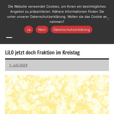
Zum
LiLO
Die Website verwendet Cookies, um Ihnen ein bestmögliches
Liste
Inhalt
Angebot zu präsentieren. Nähere Informationen finden Sie
Lebenswerte
Jetzt mitmachen
unter unserer Datenschutzerklärung. Wollen sie das Cookie an
springen
Ortenau
nehmen?
Ja
Nein
Datenschutzerklärung
MENÜ
LiLO jetzt doch Fraktion im Kreistag
1. Juli 2024
LiLO
Keine
Kommentare