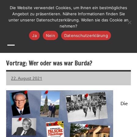
Zum
LiLO
Die Website verwendet Cookies, um Ihnen ein bestmögliches
Liste
Inhalt
Angebot zu präsentieren. Nähere Informationen finden Sie
Lebenswerte
Jetzt mitmachen
unter unserer Datenschutzerklärung. Wollen sie das Cookie an
springen
Ortenau
nehmen?
Ja
Nein
Datenschutzerklärung
MENÜ
Vortrag: Wer oder was war Burda?
22. August 2021
LiLO
Keine
Kommentare
Die