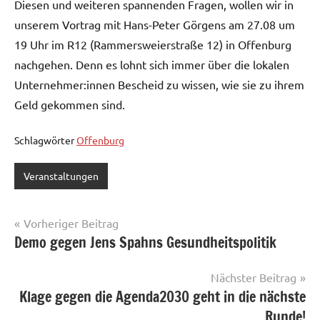
Diesen und weiteren spannenden Fragen, wollen wir in
unserem Vortrag mit Hans-Peter Görgens am 27.08 um
19 Uhr im R12 (Rammersweierstraße 12) in Offenburg
nachgehen. Denn es lohnt sich immer über die lokalen
Unternehmer:innen Bescheid zu wissen, wie sie zu ihrem
Geld gekommen sind.
Schlagwörter
Offenburg
Veranstaltungen
Beitragsnavigation
Vorheriger Beitrag
Demo gegen Jens Spahns Gesundheitspolitik
Nächster Beitrag
Klage gegen die Agenda2030 geht in die nächste
Runde!