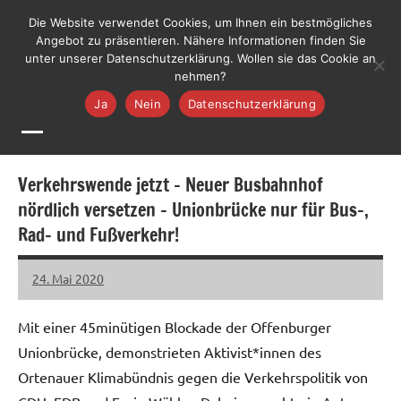
Zum
LiLO
Die Website verwendet Cookies, um Ihnen ein bestmögliches
Liste
Inhalt
Angebot zu präsentieren. Nähere Informationen finden Sie
Lebenswerte
Jetzt mitmachen
unter unserer Datenschutzerklärung. Wollen sie das Cookie an
springen
Ortenau
nehmen?
Ja
Nein
Datenschutzerklärung
MENÜ
Verkehrswende jetzt – Neuer Busbahnhof
nördlich versetzen – Unionbrücke nur für Bus-,
Rad- und Fußverkehr!
24. Mai 2020
LiLO
Keine
Kommentare
Mit einer 45minütigen Blockade der Offenburger
Unionbrücke, demonstrieten Aktivist*innen des
Ortenauer Klimabündnis gegen die Verkehrspolitik von