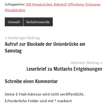
Schlagwörter
30€ Monatsticket
,
Bahnhof
,
Offenburg
,
Ortenauer
Klimabündnis
Umwelt
Verkehrswende
Beitragsnavigation
Vorheriger Beitrag
Aufruf zur Blockade der Unionbrücke am
Samstag
Nächster Beitrag
Leserbrief zu Muttachs Entgleisungen
Schreibe einen Kommentar
Deine E-Mail-Adresse wird nicht veröffentlicht.
Erforderliche Felder sind mit
*
markiert