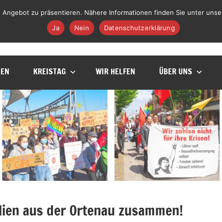
 Angebot zu präsentieren. Nähere Informationen finden Sie unter unse
Facebook
Instagram
YouTube
TikTok
Telegram
WhatsApp
E-Mail
Ja
Nein
Datenschutzerklärung
GEN
KREISTAG
WIR HELFEN
ÜBER UNS
ilien aus der Ortenau zusammen!