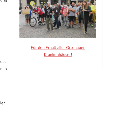
Für den Erhalt aller
Ortenauer
Krankenhäuser!
u.a.
n in
ler