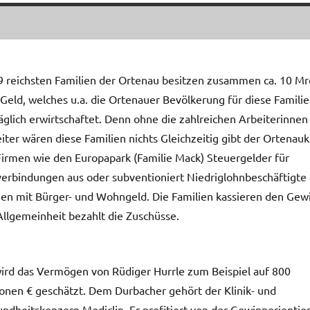
9 reichsten Familien der Ortenau besitzen zusammen ca. 10 Mrd
 Geld, welches u.a. die Ortenauer Bevölkerung für diese Famili
äglich erwirtschaftet. Denn ohne die zahlreichen Arbeiterinnen
iter wären diese Familien nichts Gleichzeitig gibt der Ortenauk
Firmen wie den Europapark (Familie Mack) Steuergelder für
erbindungen aus oder subventioniert Niedriglohnbeschäftigte
en mit Bürger- und Wohngeld. Die Familien kassieren den Gew
Allgemeinheit bezahlt die Zuschüsse.
ird das Vermögen von Rüdiger Hurrle zum Beispiel auf 800
ionen € geschätzt. Dem Durbacher gehört der Klinik- und
ndheitskonzern Mediclin. Er profitiert von der Gewinnorientie