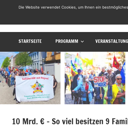
Zum
LiLO
Die Website verwendet Cookies, um Ihnen ein bestmögliches
Liste
Inhalt
Lebenswerte
springen
Ortenau
STARTSEITE
PROGRAMM
VERANSTALTUN
10 Mrd. € – So viel besitzen 9 Fam