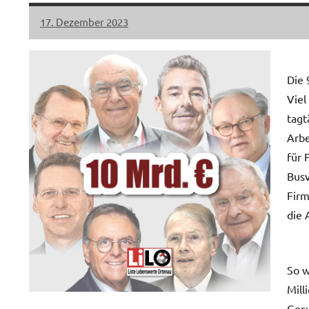
17. Dezember 2023
LiLO
Keine
Kommentare
Die 
Viel
tagt
Arbe
für 
Busv
Firm
die 
So w
Mill
Gesu