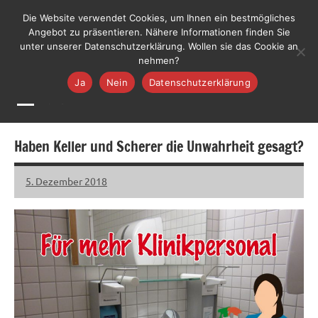
Zum
LiLO
Die Website verwendet Cookies, um Ihnen ein bestmögliches
Liste
Inhalt
Angebot zu präsentieren. Nähere Informationen finden Sie
Lebenswerte
Jetzt mitmachen
unter unserer Datenschutzerklärung. Wollen sie das Cookie an
springen
Ortenau
nehmen?
Ja
Nein
Datenschutzerklärung
MENÜ
Haben Keller und Scherer die Unwahrheit gesagt?
5. Dezember 2018
LiLO