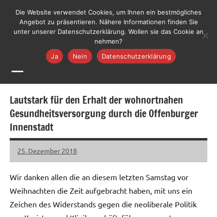
Zum
LiLO
Die Website verwendet Cookies, um Ihnen ein bestmögliches
Liste
Inhalt
Angebot zu präsentieren. Nähere Informationen finden Sie
Lebenswerte
Jetzt mitmachen
unter unserer Datenschutzerklärung. Wollen sie das Cookie an
springen
Ortenau
nehmen?
Ja
Nein
Datenschutzerklärung
MENÜ
Lautstark für den Erhalt der wohnortnahen
Gesundheitsversorgung durch die Offenburger
Innenstadt
25. Dezember 2018
LiLO
Wir danken allen die an diesem letzten Samstag vor
Weihnachten die Zeit aufgebracht haben, mit uns ein
Zeichen des Widerstands gegen die neoliberale Politik