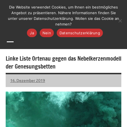
Zum
LiLO
Die Website verwendet Cookies, um Ihnen ein bestmögliches
Liste
Inhalt
Angebot zu präsentieren. Nähere Informationen finden Sie
Lebenswerte
Jetzt mitmachen
unter unserer Datenschutzerklärung. Wollen sie das Cookie an
springen
Ortenau
nehmen?
Ja
Nein
Datenschutzerklärung
MENÜ
Linke Liste Ortenau gegen das Nebelkerzenmodell
der Genesungsbetten
16. Dezember 2019
LiLO
Keine
Kommentare