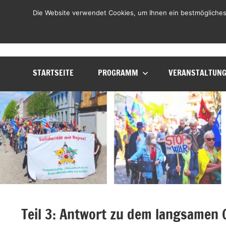
Zum
LiLO
Die Website verwendet Cookies, um Ihnen ein bestmögliches
Liste
Inhalt
Lebenswerte
springen
Ortenau
STARTSEITE
PROGRAMM
VERANSTALTUN
Teil 3: Antwort zu dem langsamen 