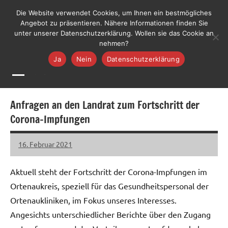
Zum
LiLO
Die Website verwendet Cookies, um Ihnen ein bestmögliches
Liste
Inhalt
Angebot zu präsentieren. Nähere Informationen finden Sie
Lebenswerte
Jetzt mitmachen
unter unserer Datenschutzerklärung. Wollen sie das Cookie an
springen
Ortenau
nehmen?
Ja
Nein
Datenschutzerklärung
MENÜ
Anfragen an den Landrat zum Fortschritt der
Corona-Impfungen
16. Februar 2021
LiLO
Keine
Kommentare
Aktuell steht der Fortschritt der Corona-Impfungen im
Ortenaukreis, speziell für das Gesundheitspersonal der
Ortenaukliniken, im Fokus unseres Interesses.
Angesichts unterschiedlicher Berichte über den Zugang