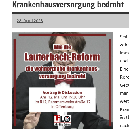
Krankenhausversorgung bedroht
28. April 2023
LiLO
Keine
Kommentare
Seit
zehn
imme
und 
Eine
Refo
Gebu
man 
werd
Kra
ärzt
nach