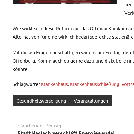
bei 
Verk
Wie wirkt sich diese Reform auf das Ortenau Klinikum au
Alternativen für eine wirklich bedarfsgerechte stationär
Mit diesen Fragen beschäftigen wir uns am Freitag, den
Offenburg. Komm auch du gerne dazu und diskutiere mit
könnte.
Schlagwörter
Krankenhaus
,
Krankenhausschließung
,
Vortr
Gesundheitsversorgung
Veranstaltungen
Beitragsnavigation
Vorheriger Beitrag
Stadt Haslach verschläft Energiewende!