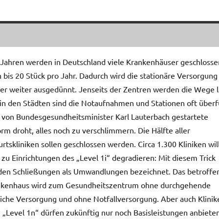
 Jahren werden in Deutschland viele Krankenhäuser geschlosse
 bis 20 Stück pro Jahr. Dadurch wird die stationäre Versorgung
r weiter ausgedünnt. Jenseits der Zentren werden die Wege 
in den Städten sind die Notaufnahmen und Stationen oft überfü
 von Bundesgesundheitsminister Karl Lauterbach gestartete
rm droht, alles noch zu verschlimmern. Die Hälfte aller
rtskliniken sollen geschlossen werden. Circa 1.300 Kliniken wil
zu Einrichtungen des „Level 1i“ degradieren: Mit diesem Trick
en Schließungen als Umwandlungen bezeichnet. Das betroffe
nkenhaus wird zum Gesundheitszentrum ohne durchgehende
liche Versorgung und ohne Notfallversorgung. Aber auch Klinik
 „Level 1n“ dürfen zukünftig nur noch Basisleistungen anbieten