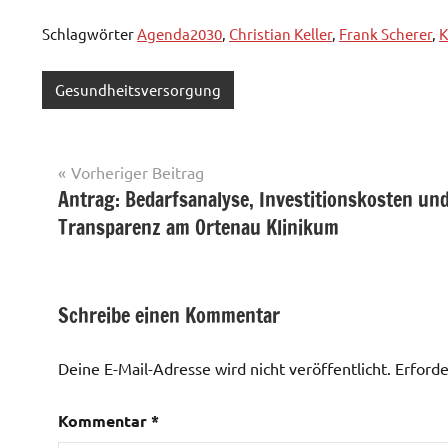
Schlagwörter
Agenda2030
,
Christian Keller
,
Frank Scherer
,
K
Gesundheitsversorgung
Beitragsnavigation
Vorheriger Beitrag
Antrag: Bedarfsanalyse, Investitionskosten un
Transparenz am Ortenau Klinikum
Schreibe einen Kommentar
Deine E-Mail-Adresse wird nicht veröffentlicht.
Erforde
Kommentar
*