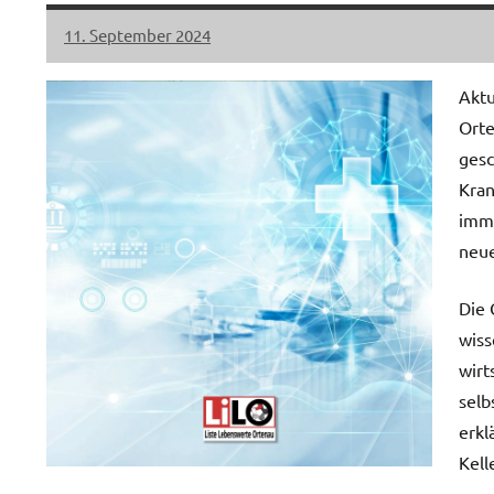
11. September 2024
LiLO
Keine
Kommentare
Aktu
Orte
gesc
Kran
imme
neue
Die 
wiss
wirt
selb
erkl
Kell