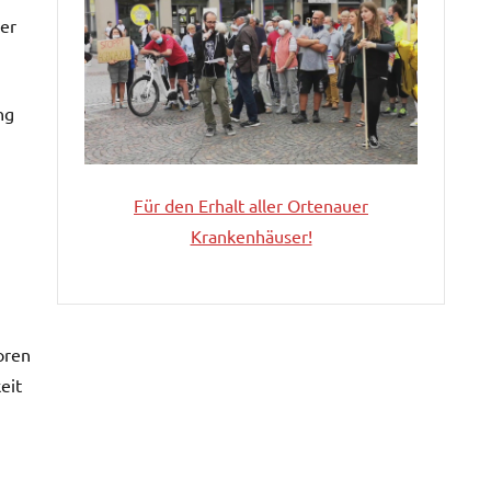
ber
ng
Für den Erhalt aller
Ortenauer
Krankenhäuser!
oren
eit