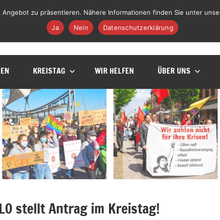
 Angebot zu präsentieren. Nähere Informationen finden Sie unter unse
Facebook
Instagram
YouTube
TikTok
Telegram
WhatsApp
E-Mail
Ja
Nein
Datenschutzerklärung
GEN
KREISTAG
WIR HELFEN
ÜBER UNS
O stellt Antrag im Kreistag!