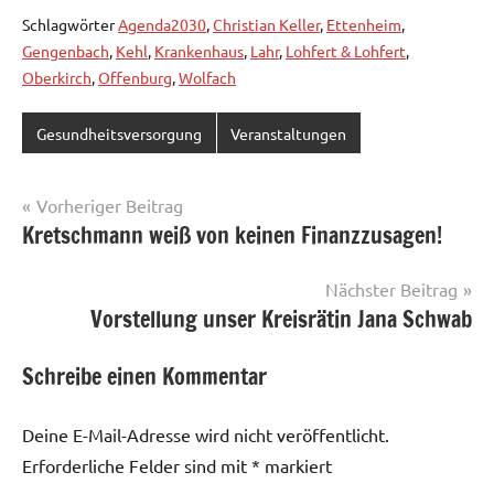
Schlagwörter
Agenda2030
,
Christian Keller
,
Ettenheim
,
Gengenbach
,
Kehl
,
Krankenhaus
,
Lahr
,
Lohfert & Lohfert
,
Oberkirch
,
Offenburg
,
Wolfach
Gesundheitsversorgung
Veranstaltungen
Beitragsnavigation
Vorheriger Beitrag
Kretschmann weiß von keinen Finanzzusagen!
Nächster Beitrag
Vorstellung unser Kreisrätin Jana Schwab
Schreibe einen Kommentar
Deine E-Mail-Adresse wird nicht veröffentlicht.
Erforderliche Felder sind mit
*
markiert