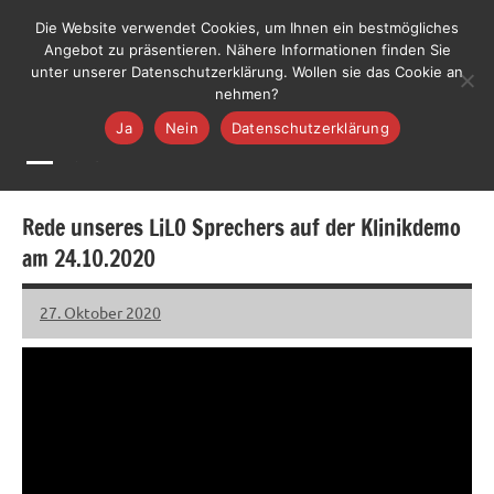
Zum
LiLO
Die Website verwendet Cookies, um Ihnen ein bestmögliches
Liste
Inhalt
Angebot zu präsentieren. Nähere Informationen finden Sie
Lebenswerte
Jetzt mitmachen
unter unserer Datenschutzerklärung. Wollen sie das Cookie an
springen
Ortenau
nehmen?
Ja
Nein
Datenschutzerklärung
MENÜ
Rede unseres LiLO Sprechers auf der Klinikdemo
am 24.10.2020
27. Oktober 2020
LiLO
Keine
Kommentare