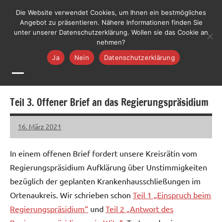
Zum
LiLO
Die Website verwendet Cookies, um Ihnen ein bestmögliches
Liste
Inhalt
Angebot zu präsentieren. Nähere Informationen finden Sie
Lebenswerte
Jetzt mitmachen
unter unserer Datenschutzerklärung. Wollen sie das Cookie an
springen
Ortenau
nehmen?
Ja
Nein
Datenschutzerklärung
MENÜ
Teil 3. Offener Brief an das Regierungspräsidium
16. März 2021
LiLO
Keine
Kommentare
In einem offenen Brief fordert unsere Kreisrätin vom
Regierungspräsidium Aufklärung über Unstimmigkeiten
bezüglich der geplanten Krankenhausschließungen im
Ortenaukreis. Wir schrieben schon
Teil 1 „Einspruch beim
Regierungspräsidium“
und
Teil 2 „Antwort des