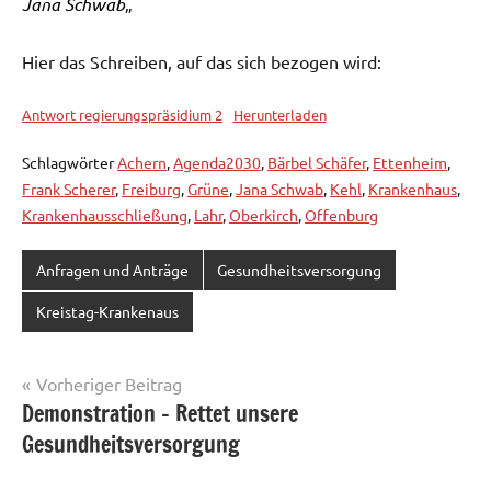
Jana Schwab
„
Hier das Schreiben, auf das sich bezogen wird:
Antwort regierungspräsidium 2
Herunterladen
Schlagwörter
Achern
,
Agenda2030
,
Bärbel Schäfer
,
Ettenheim
,
Frank Scherer
,
Freiburg
,
Grüne
,
Jana Schwab
,
Kehl
,
Krankenhaus
,
Krankenhausschließung
,
Lahr
,
Oberkirch
,
Offenburg
Anfragen und Anträge
Gesundheitsversorgung
Kreistag-Krankenaus
Beitragsnavigation
Vorheriger Beitrag
Demonstration – Rettet unsere
Gesundheitsversorgung